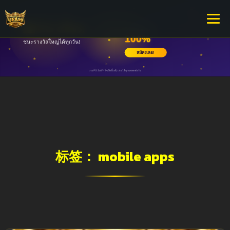
标签：
mobile apps