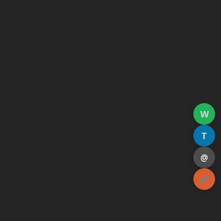
W
T
@