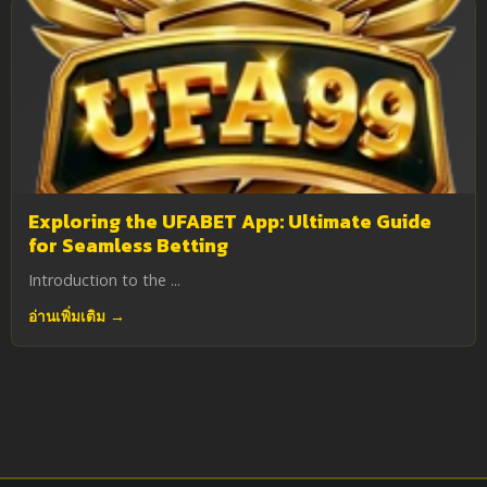
Exploring the UFABET App: Ultimate Guide
for Seamless Betting
Introduction to the ...
อ่านเพิ่มเติม →