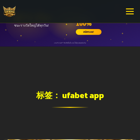
标签：
ufabet app