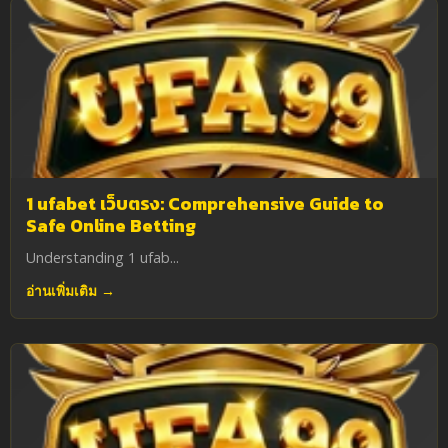
1 ufabet เว็บตรง: Comprehensive Guide to
Safe Online Betting
Understanding 1 ufab...
อ่านเพิ่มเติม →