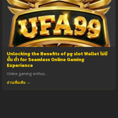
Unlocking the Benefits of pg slot Wallet ไม่มี
ขั้น ตํ่า for Seamless Online Gaming
Experience
Online gaming enthus...
อ่านเพิ่มเติม →