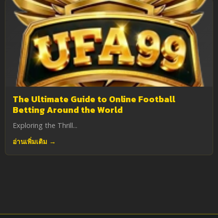
The Ultimate Guide to Online Football
Betting Around the World
Exploring the Thrill...
อ่านเพิ่มเติม →