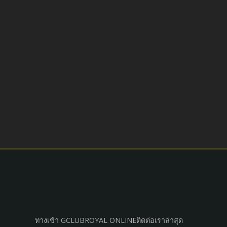
ทางเข้า GCLUB
ROYAL ONLINE
ติดต่อเรา
ล่าสุด