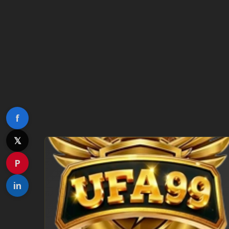
f
𝕏
P
in