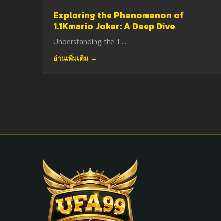
Exploring the Phenomenon of
1.1Kmario Joker: A Deep Dive
Understanding the 1....
อ่านเพิ่มเติม →