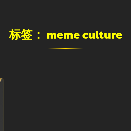
标签：
meme culture