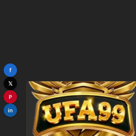
f
𝕏
P
in