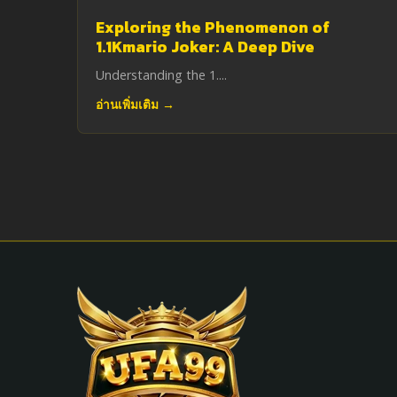
Exploring the Phenomenon of
1.1Kmario Joker: A Deep Dive
Understanding the 1....
อ่านเพิ่มเติม →