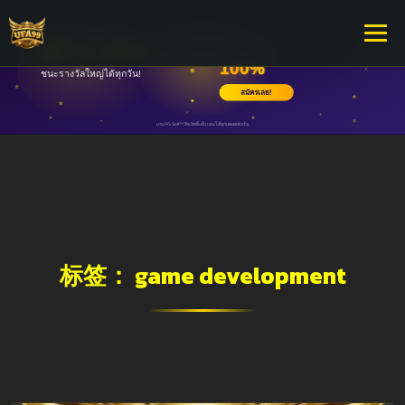
标签：
game development