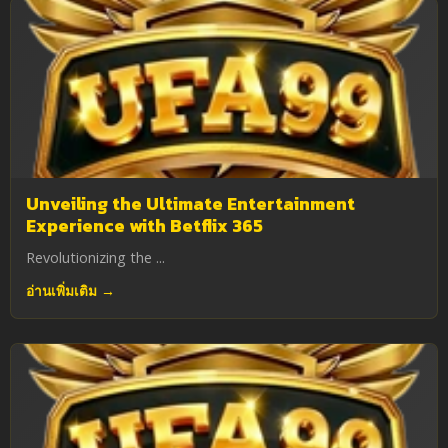
Unveiling the Ultimate Entertainment
Experience with Betflix 365
Revolutionizing the ...
อ่านเพิ่มเติม →