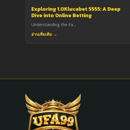
Exploring 1.0Klucabet 5555: A Deep
Dive into Online Betting
Understanding the Fa...
อ่านเพิ่มเติม →