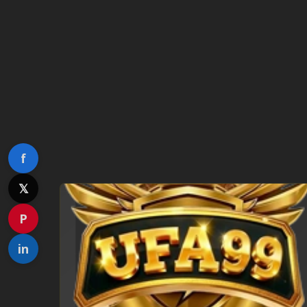
f
𝕏
P
in