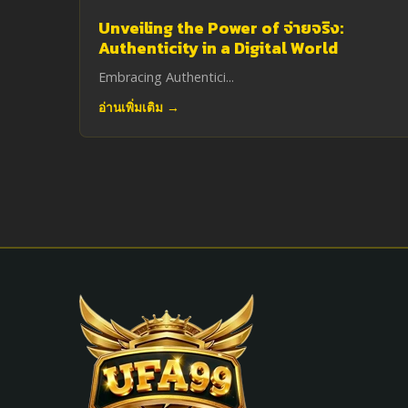
Unveiling the Power of จ่ายจริง:
Authenticity in a Digital World
Embracing Authentici...
อ่านเพิ่มเติม →