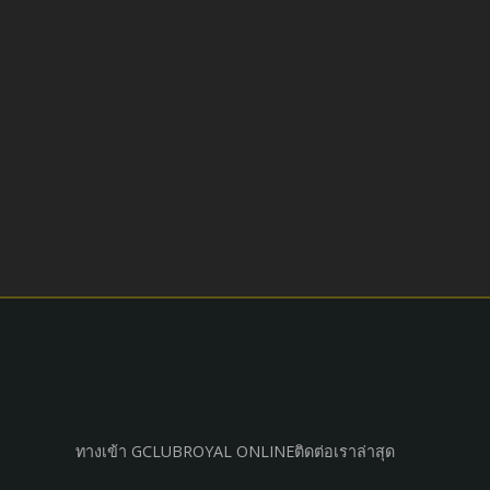
ทางเข้า GCLUB
ROYAL ONLINE
ติดต่อเรา
ล่าสุด