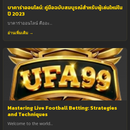
บาคาร่าออนไลน์: คู่มือฉบับสมบูรณ์สำหรับผู้เล่นใหม่ใน
ปี 2023
บาคาร่าออนไลน์ คืออะ...
อ่านเพิ่มเติม →
Mastering Live Football Betting: Strategies
and Techniques
Welcome to the world...