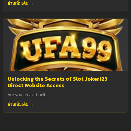
อ่านเพิ่มเติม →
Unlocking the Secrets of Slot Joker123
Direct Website Access
Are you an avid onli...
อ่านเพิ่มเติม →