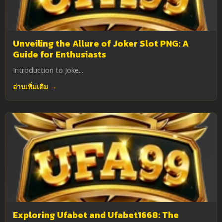
Unveiling the Allure of Joker Slot PNG: A
Guide for Enthusiasts
Introduction to Joke...
อ่านเพิ่มเติม →
Exploring Ufabet and Ufabet1668: The