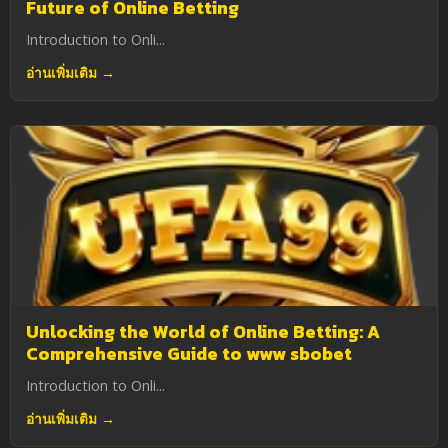
Future of Online Betting
Introduction to Onli...
อ่านเพิ่มเติม →
Unlocking the World of Online Betting: A
Comprehensive Guide to www sbobet
Introduction to Onli...
อ่านเพิ่มเติม →